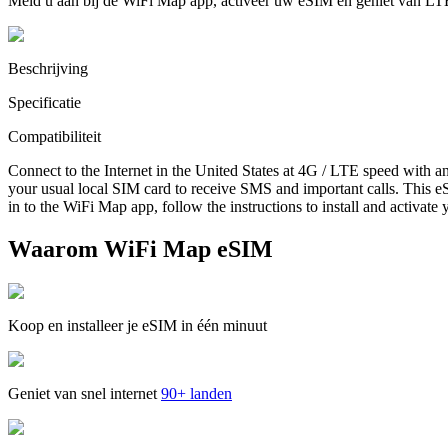
Meld u aan bij de WiFi Map app, activeer uw eSIM en geniet van LT
Beschrijving
Specificatie
Compatibiliteit
Connect to the Internet in the United States at 4G / LTE speed with a
your usual local SIM card to receive SMS and important calls. This eS
in to the WiFi Map app, follow the instructions to install and activate
Waarom WiFi Map eSIM
Koop en installeer je eSIM in één minuut
Geniet van snel internet
90+ landen