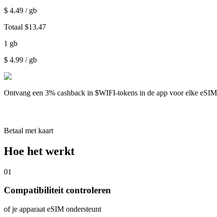
$
4.49
/ gb
Totaal
$
13.47
1
gb
$
4.99
/ gb
Ontvang een
3% cashback
in $WIFI-tokens in de app voor elke eSI
Betaal met kaart
Hoe het werkt
01
Compatibiliteit controleren
of je apparaat eSIM ondersteunt