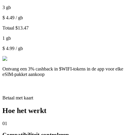
3
gb
$
4.49
/ gb
Totaal
$
13.47
1
gb
$
4.99
/ gb
Ontvang een
3% cashback
in $WIFI-tokens in de app voor elke
eSIM-pakket aankoop
Betaal met kaart
Hoe het werkt
01
Compatibiliteit controleren