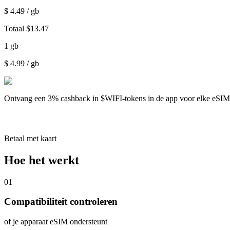
$
4.49
/ gb
Totaal
$
13.47
1
gb
$
4.99
/ gb
Ontvang een
3% cashback
in $WIFI-tokens in de app voor elke eSI
Betaal met kaart
Hoe het werkt
01
Compatibiliteit controleren
of je apparaat eSIM ondersteunt