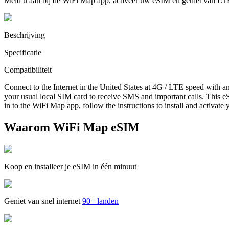
Meld u aan bij de WiFi Map app, activeer uw eSIM en geniet van LT
Beschrijving
Specificatie
Compatibiliteit
Connect to the Internet in the United States at 4G / LTE speed with a
your usual local SIM card to receive SMS and important calls. This eS
in to the WiFi Map app, follow the instructions to install and activate
Waarom WiFi Map eSIM
Koop en installeer je eSIM in één minuut
Geniet van snel internet
90+ landen