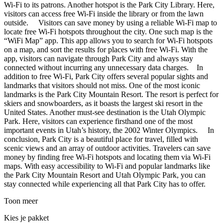
Wi-Fi to its patrons. Another hotspot is the Park City Library. Here,
visitors can access free Wi-Fi inside the library or from the lawn
outside. Visitors can save money by using a reliable Wi-Fi map to
locate free Wi-Fi hotspots throughout the city. One such map is the
“WiFi Map” app. This app allows you to search for Wi-Fi hotspots
on a map, and sort the results for places with free Wi-Fi. With the
app, visitors can navigate through Park City and always stay
connected without incurring any unnecessary data charges. In
addition to free Wi-Fi, Park City offers several popular sights and
landmarks that visitors should not miss. One of the most iconic
landmarks is the Park City Mountain Resort. The resort is perfect for
skiers and snowboarders, as it boasts the largest ski resort in the
United States. Another must-see destination is the Utah Olympic
Park. Here, visitors can experience firsthand one of the most
important events in Utah’s history, the 2002 Winter Olympics. In
conclusion, Park City is a beautiful place for travel, filled with
scenic views and an array of outdoor activities. Travelers can save
money by finding free Wi-Fi hotspots and locating them via Wi-Fi
maps. With easy accessibility to Wi-Fi and popular landmarks like
the Park City Mountain Resort and Utah Olympic Park, you can
stay connected while experiencing all that Park City has to offer.
Toon meer
Kies je pakket