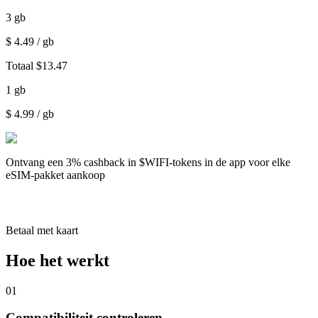
3
gb
$
4.49
/ gb
Totaal
$
13.47
1
gb
$
4.99
/ gb
Ontvang een
3% cashback
in $WIFI-tokens in de app voor elke
eSIM-pakket aankoop
Betaal met kaart
Hoe het werkt
01
Compatibiliteit controleren