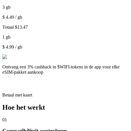
3
gb
$
4.49
/ gb
Totaal
$
13.47
1
gb
$
4.99
/ gb
Ontvang een
3% cashback
in $WIFI-tokens in de app voor elke
eSIM-pakket aankoop
Betaal met kaart
Hoe het werkt
01
Compatibiliteit controleren