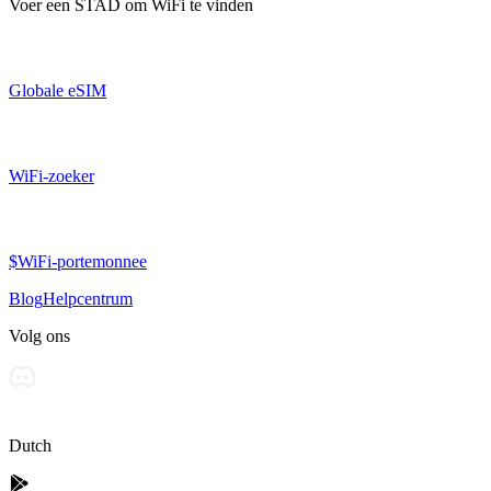
Voer een
STAD
om WiFi te vinden
Globale eSIM
WiFi-zoeker
$WiFi-portemonnee
Blog
Helpcentrum
Volg ons
Dutch