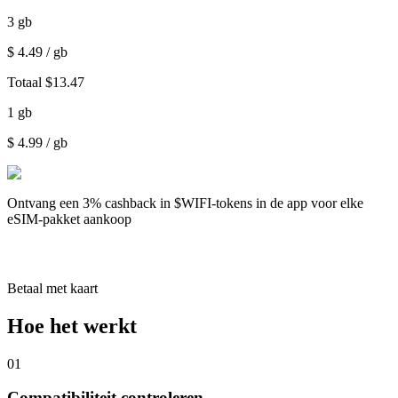
3
gb
$
4.49
/ gb
Totaal
$
13.47
1
gb
$
4.99
/ gb
Ontvang een
3% cashback
in $WIFI-tokens in de app voor elke
eSIM-pakket aankoop
Betaal met kaart
Hoe het werkt
01
Compatibiliteit controleren