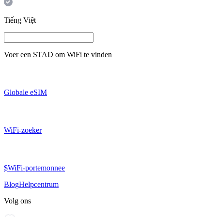
Tiếng Việt
Voer een
STAD
om WiFi te vinden
Globale eSIM
WiFi-zoeker
$WiFi-portemonnee
Blog
Helpcentrum
Volg ons