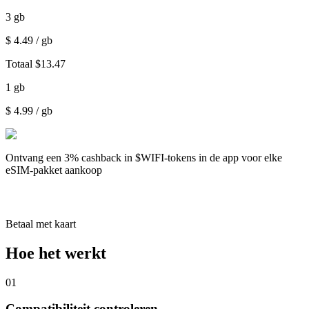
3
gb
$
4.49
/ gb
Totaal
$
13.47
1
gb
$
4.99
/ gb
Ontvang een
3% cashback
in $WIFI-tokens in de app voor elke
eSIM-pakket aankoop
Betaal met kaart
Hoe het werkt
01
Compatibiliteit controleren