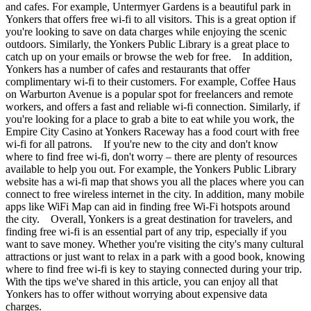
and cafes. For example, Untermyer Gardens is a beautiful park in
Yonkers that offers free wi-fi to all visitors. This is a great option if
you're looking to save on data charges while enjoying the scenic
outdoors. Similarly, the Yonkers Public Library is a great place to
catch up on your emails or browse the web for free. In addition,
Yonkers has a number of cafes and restaurants that offer
complimentary wi-fi to their customers. For example, Coffee Haus
on Warburton Avenue is a popular spot for freelancers and remote
workers, and offers a fast and reliable wi-fi connection. Similarly, if
you're looking for a place to grab a bite to eat while you work, the
Empire City Casino at Yonkers Raceway has a food court with free
wi-fi for all patrons. If you're new to the city and don't know
where to find free wi-fi, don't worry – there are plenty of resources
available to help you out. For example, the Yonkers Public Library
website has a wi-fi map that shows you all the places where you can
connect to free wireless internet in the city. In addition, many mobile
apps like WiFi Map can aid in finding free Wi-Fi hotspots around
the city. Overall, Yonkers is a great destination for travelers, and
finding free wi-fi is an essential part of any trip, especially if you
want to save money. Whether you're visiting the city's many cultural
attractions or just want to relax in a park with a good book, knowing
where to find free wi-fi is key to staying connected during your trip.
With the tips we've shared in this article, you can enjoy all that
Yonkers has to offer without worrying about expensive data
charges.