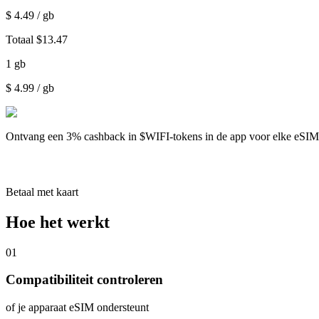
$
4.49
/ gb
Totaal
$
13.47
1
gb
$
4.99
/ gb
Ontvang een
3% cashback
in $WIFI-tokens in de app voor elke eSI
Betaal met kaart
Hoe het werkt
01
Compatibiliteit controleren
of je apparaat eSIM ondersteunt