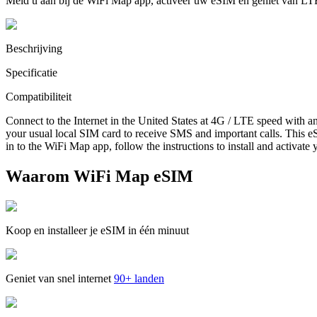
Meld u aan bij de WiFi Map app, activeer uw eSIM en geniet van LT
Beschrijving
Specificatie
Compatibiliteit
Connect to the Internet in the United States at 4G / LTE speed with a
your usual local SIM card to receive SMS and important calls. This eS
in to the WiFi Map app, follow the instructions to install and activate
Waarom WiFi Map eSIM
Koop en installeer je eSIM in één minuut
Geniet van snel internet
90+ landen