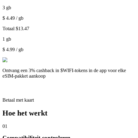
3
gb
$
4.49
/ gb
Totaal
$
13.47
1
gb
$
4.99
/ gb
Ontvang een
3% cashback
in $WIFI-tokens in de app voor elke
eSIM-pakket aankoop
Betaal met kaart
Hoe het werkt
01
Compatibiliteit controleren