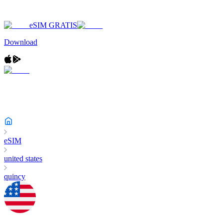
eSIM GRATIS
Download
eSIM
united states
quincy