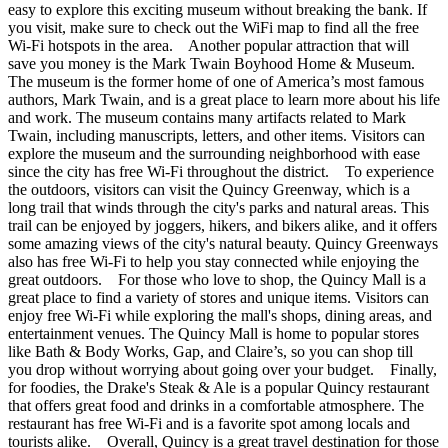
easy to explore this exciting museum without breaking the bank. If
you visit, make sure to check out the WiFi map to find all the free
Wi-Fi hotspots in the area. Another popular attraction that will
save you money is the Mark Twain Boyhood Home & Museum.
The museum is the former home of one of America’s most famous
authors, Mark Twain, and is a great place to learn more about his life
and work. The museum contains many artifacts related to Mark
Twain, including manuscripts, letters, and other items. Visitors can
explore the museum and the surrounding neighborhood with ease
since the city has free Wi-Fi throughout the district. To experience
the outdoors, visitors can visit the Quincy Greenway, which is a
long trail that winds through the city's parks and natural areas. This
trail can be enjoyed by joggers, hikers, and bikers alike, and it offers
some amazing views of the city's natural beauty. Quincy Greenways
also has free Wi-Fi to help you stay connected while enjoying the
great outdoors. For those who love to shop, the Quincy Mall is a
great place to find a variety of stores and unique items. Visitors can
enjoy free Wi-Fi while exploring the mall's shops, dining areas, and
entertainment venues. The Quincy Mall is home to popular stores
like Bath & Body Works, Gap, and Claire’s, so you can shop till
you drop without worrying about going over your budget. Finally,
for foodies, the Drake's Steak & Ale is a popular Quincy restaurant
that offers great food and drinks in a comfortable atmosphere. The
restaurant has free Wi-Fi and is a favorite spot among locals and
tourists alike. Overall, Quincy is a great travel destination for those