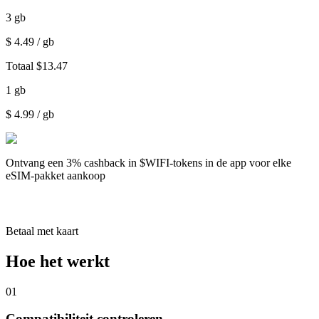
3
gb
$
4.49
/ gb
Totaal
$
13.47
1
gb
$
4.99
/ gb
Ontvang een
3% cashback
in $WIFI-tokens in de app voor elke
eSIM-pakket aankoop
Betaal met kaart
Hoe het werkt
01
Compatibiliteit controleren