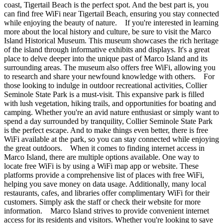
coast, Tigertail Beach is the perfect spot. And the best part is, you
can find free WiFi near Tigertail Beach, ensuring you stay connected
while enjoying the beauty of nature. If you're interested in learning
more about the local history and culture, be sure to visit the Marco
Island Historical Museum. This museum showcases the rich heritage
of the island through informative exhibits and displays. It's a great
place to delve deeper into the unique past of Marco Island and its
surrounding areas. The museum also offers free WiFi, allowing you
to research and share your newfound knowledge with others. For
those looking to indulge in outdoor recreational activities, Collier
Seminole State Park is a must-visit. This expansive park is filled
with lush vegetation, hiking trails, and opportunities for boating and
camping. Whether you're an avid nature enthusiast or simply want to
spend a day surrounded by tranquility, Collier Seminole State Park
is the perfect escape. And to make things even better, there is free
WiFi available at the park, so you can stay connected while enjoying
the great outdoors. When it comes to finding internet access in
Marco Island, there are multiple options available. One way to
locate free WiFi is by using a WiFi map app or website. These
platforms provide a comprehensive list of places with free WiFi,
helping you save money on data usage. Additionally, many local
restaurants, cafes, and libraries offer complimentary WiFi for their
customers. Simply ask the staff or check their website for more
information. Marco Island strives to provide convenient internet
access for its residents and visitors. Whether you're looking to save