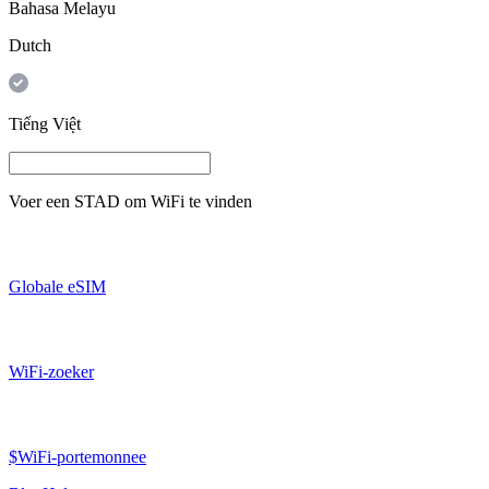
Bahasa Melayu
Dutch
Tiếng Việt
Voer een
STAD
om WiFi te vinden
Globale eSIM
WiFi-zoeker
$WiFi-portemonnee