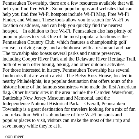
Pennsauken Township, there are a few resources available that will
help you find free Wi-Fi. Some popular apps and websites that can
help you find free Wi-Fi hotspots include Wi-Fi Map, Free Wi-Fi
Finder, and Wiman. These tools allow you to search for Wi-Fi by
location or address, and can help you quickly find the nearest
hotspot. In addition to free Wi-Fi, Pennsauken also has plenty of
popular places to visit. One of the most popular attractions is the
Pennsauken Country Club, which features a championship golf
course, a driving range, and a clubhouse with a restaurant and bar.
The township also boasts several parks and nature preserves,
including Cooper River Park and the Delaware River Heritage Trail,
both of which offer hiking, biking, and other outdoor activities.
For those interested in history, Pennsauken Township has several
landmarks that are worth a visit. The Betsy Ross House, located in
nearby Philadelphia, is a popular destination that offers tours of the
historic home of the famous seamstress who made the first American
flag. Other historic sites in the area include the Camden Waterfront,
Battleship New Jersey Museum and Memorial, and the
Independence National Historical Park. Overall, Pennsauken
Township is a great destination for travelers looking for a mix of fun
and relaxation. With its abundance of free Wi-Fi hotspots and
popular places to visit, visitors can make the most of their trip and
save money while they're at it.
Toon meer