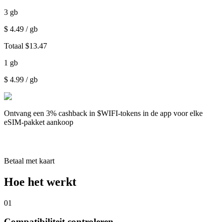
3
gb
$
4.49
/ gb
Totaal
$
13.47
1
gb
$
4.99
/ gb
Ontvang een
3% cashback
in $WIFI-tokens in de app voor elke
eSIM-pakket aankoop
Betaal met kaart
Hoe het werkt
01
Compatibiliteit controleren