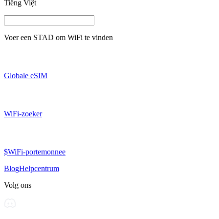
Tiếng Việt
Voer een
STAD
om WiFi te vinden
Globale eSIM
WiFi-zoeker
$WiFi-portemonnee
Blog
Helpcentrum
Volg ons