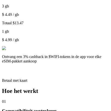
3
gb
$
4.49
/ gb
Totaal
$
13.47
1
gb
$
4.99
/ gb
Ontvang een
3% cashback
in $WIFI-tokens in de app voor elke
eSIM-pakket aankoop
Betaal met kaart
Hoe het werkt
01
Compatibiliteit controleren