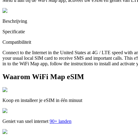
Meld u aan bij de WiFi Map app, activeer uw eSIM en geniet van LT
Beschrijving
Specificatie
Compatibiliteit
Connect to the Internet in the United States at 4G / LTE speed with a
your usual local SIM card to receive SMS and important calls. This eS
in to the WiFi Map app, follow the instructions to install and activate
Waarom WiFi Map eSIM
Koop en installeer je eSIM in één minuut
Geniet van snel internet
90+ landen