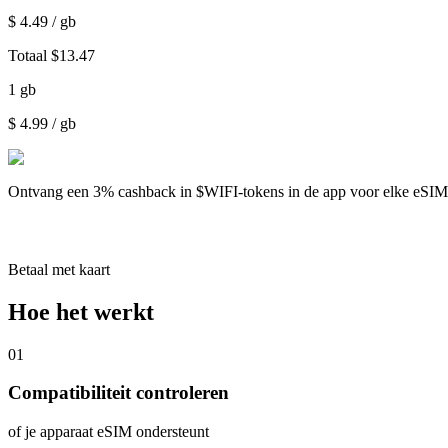
$
4.49
/ gb
Totaal
$
13.47
1
gb
$
4.99
/ gb
Ontvang een
3% cashback
in $WIFI-tokens in de app voor elke eSI
Betaal met kaart
Hoe het werkt
01
Compatibiliteit controleren
of je apparaat eSIM ondersteunt