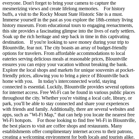
everyone. Don't forget to bring your camera to capture the
mesmerizing views and create lifelong memories. For history
buffs, a visit to the Rocky Mount State Historic Site is a must.
Immerse yourself in the past as you explore the 18th-century living
history museum. From educational tours to engaging reenactments,
this site provides a fascinating glimpse into the lives of early settlers.
Soak up the rich heritage and step back in time in this captivating
destination. If you're looking to save money during your trip to
Blountville, fear not. The city boasts an array of budget-friendly
options for travelers. From affordable accommodations to local
eateries serving delicious meals at reasonable prices, Blountville
ensures you can enjoy your vacation without breaking the bank.
Explore the local shops and markets for unique souvenirs at pocket-
friendly prices, allowing you to bring a piece of Blountville back
home with you. In today's interconnected world, staying
connected is essential. Luckily, Blountville provides several options
for internet access. Free Wi-Fi can be found in various public places
throughout the city. Whether you're visiting a local cafe, library, or
park, you'll be able to stay connected and share your experiences
with friends and family. Additionally, there are several websites and
apps, such as "Wi-Fi Map," that can help you locate the nearest free
Wi-Fi hotspots. For those looking to find free Wi-Fi in Blountville,
the best places to visit are coffee shops and restaurants. Many
establishments offer complimentary internet access to their patrons,
creating a welcoming environment for both locals and tourists alike.