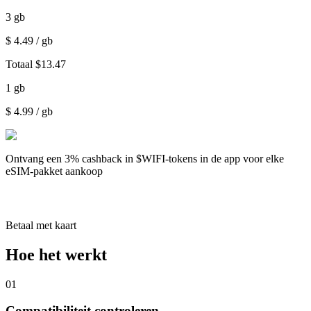
3
gb
$
4.49
/ gb
Totaal
$
13.47
1
gb
$
4.99
/ gb
Ontvang een
3% cashback
in $WIFI-tokens in de app voor elke
eSIM-pakket aankoop
Betaal met kaart
Hoe het werkt
01
Compatibiliteit controleren