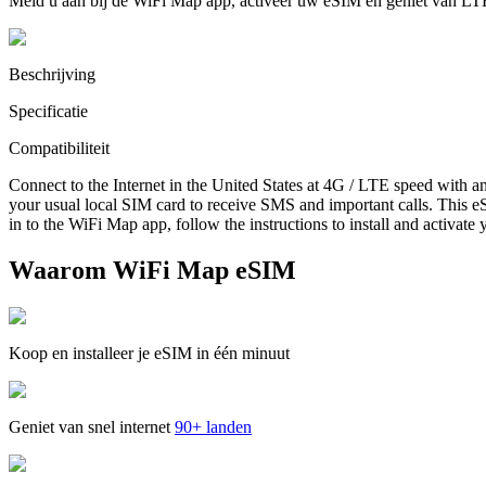
Meld u aan bij de WiFi Map app, activeer uw eSIM en geniet van LT
Beschrijving
Specificatie
Compatibiliteit
Connect to the Internet in the United States at 4G / LTE speed with a
your usual local SIM card to receive SMS and important calls. This eS
in to the WiFi Map app, follow the instructions to install and activate
Waarom WiFi Map eSIM
Koop en installeer je eSIM in één minuut
Geniet van snel internet
90+ landen