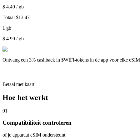
$
4.49
/ gb
Totaal
$
13.47
1
gb
$
4.99
/ gb
Ontvang een
3% cashback
in $WIFI-tokens in de app voor elke eSI
Betaal met kaart
Hoe het werkt
01
Compatibiliteit controleren
of je apparaat eSIM ondersteunt