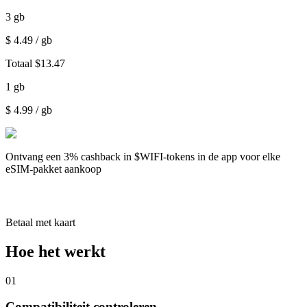
3
gb
$
4.49
/ gb
Totaal
$
13.47
1
gb
$
4.99
/ gb
Ontvang een
3% cashback
in $WIFI-tokens in de app voor elke
eSIM-pakket aankoop
Betaal met kaart
Hoe het werkt
01
Compatibiliteit controleren