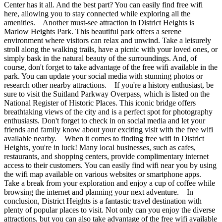
Center has it all. And the best part? You can easily find free wifi
here, allowing you to stay connected while exploring all the
amenities. Another must-see attraction in District Heights is
Marlow Heights Park. This beautiful park offers a serene
environment where visitors can relax and unwind. Take a leisurely
stroll along the walking trails, have a picnic with your loved ones, or
simply bask in the natural beauty of the surroundings. And, of
course, don't forget to take advantage of the free wifi available in the
park. You can update your social media with stunning photos or
research other nearby attractions. If you're a history enthusiast, be
sure to visit the Suitland Parkway Overpass, which is listed on the
National Register of Historic Places. This iconic bridge offers
breathtaking views of the city and is a perfect spot for photography
enthusiasts. Don't forget to check in on social media and let your
friends and family know about your exciting visit with the free wifi
available nearby. When it comes to finding free wifi in District
Heights, you're in luck! Many local businesses, such as cafes,
restaurants, and shopping centers, provide complimentary internet
access to their customers. You can easily find wifi near you by using
the wifi map available on various websites or smartphone apps.
Take a break from your exploration and enjoy a cup of coffee while
browsing the internet and planning your next adventure. In
conclusion, District Heights is a fantastic travel destination with
plenty of popular places to visit. Not only can you enjoy the diverse
attractions, but you can also take advantage of the free wifi available