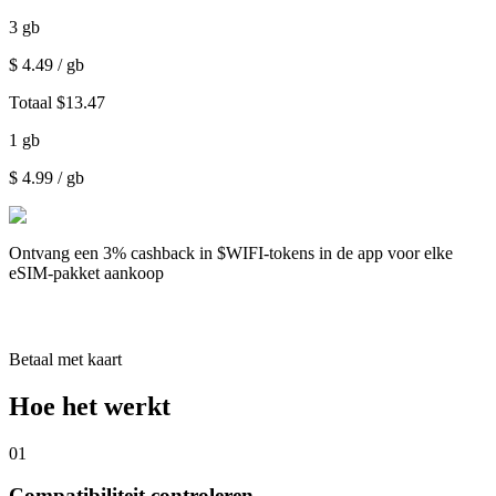
3
gb
$
4.49
/ gb
Totaal
$
13.47
1
gb
$
4.99
/ gb
Ontvang een
3% cashback
in $WIFI-tokens in de app voor elke
eSIM-pakket aankoop
Betaal met kaart
Hoe het werkt
01
Compatibiliteit controleren