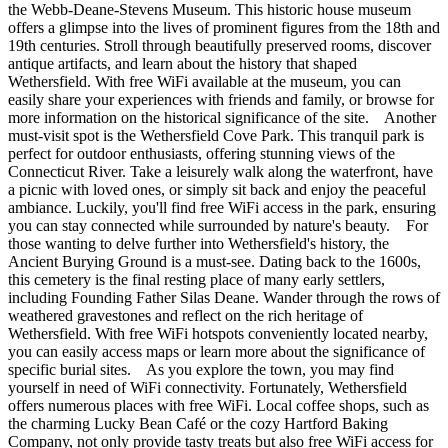
the Webb-Deane-Stevens Museum. This historic house museum
offers a glimpse into the lives of prominent figures from the 18th and
19th centuries. Stroll through beautifully preserved rooms, discover
antique artifacts, and learn about the history that shaped
Wethersfield. With free WiFi available at the museum, you can
easily share your experiences with friends and family, or browse for
more information on the historical significance of the site. Another
must-visit spot is the Wethersfield Cove Park. This tranquil park is
perfect for outdoor enthusiasts, offering stunning views of the
Connecticut River. Take a leisurely walk along the waterfront, have
a picnic with loved ones, or simply sit back and enjoy the peaceful
ambiance. Luckily, you'll find free WiFi access in the park, ensuring
you can stay connected while surrounded by nature's beauty. For
those wanting to delve further into Wethersfield's history, the
Ancient Burying Ground is a must-see. Dating back to the 1600s,
this cemetery is the final resting place of many early settlers,
including Founding Father Silas Deane. Wander through the rows of
weathered gravestones and reflect on the rich heritage of
Wethersfield. With free WiFi hotspots conveniently located nearby,
you can easily access maps or learn more about the significance of
specific burial sites. As you explore the town, you may find
yourself in need of WiFi connectivity. Fortunately, Wethersfield
offers numerous places with free WiFi. Local coffee shops, such as
the charming Lucky Bean Café or the cozy Hartford Baking
Company, not only provide tasty treats but also free WiFi access for