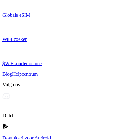
Globale eSIM
WiFi-zoeker
$WiFi-portemonnee
Blog
Helpcentrum
Volg ons
Dutch
Download voor Android