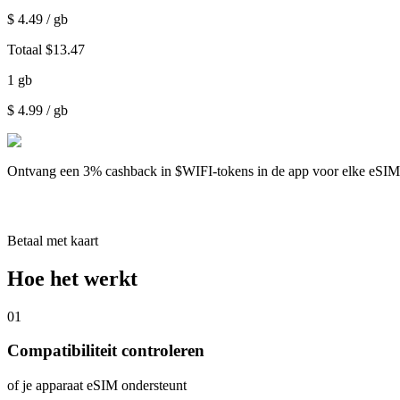
$
4.49
/ gb
Totaal
$
13.47
1
gb
$
4.99
/ gb
Ontvang een
3% cashback
in $WIFI-tokens in de app voor elke eSI
Betaal met kaart
Hoe het werkt
01
Compatibiliteit controleren
of je apparaat eSIM ondersteunt