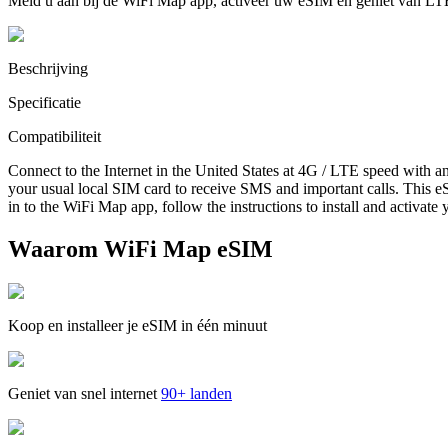
Meld u aan bij de WiFi Map app, activeer uw eSIM en geniet van LT
Beschrijving
Specificatie
Compatibiliteit
Connect to the Internet in the United States at 4G / LTE speed with a
your usual local SIM card to receive SMS and important calls. This eS
in to the WiFi Map app, follow the instructions to install and activate
Waarom WiFi Map eSIM
Koop en installeer je eSIM in één minuut
Geniet van snel internet
90+ landen