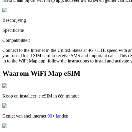
Meld u aan bij de WiFi Map app, activeer uw eSIM en geniet van LT
Beschrijving
Specificatie
Compatibiliteit
Connect to the Internet in the United States at 4G / LTE speed with a
your usual local SIM card to receive SMS and important calls. This eS
in to the WiFi Map app, follow the instructions to install and activate
Waarom WiFi Map eSIM
Koop en installeer je eSIM in één minuut
Geniet van snel internet
90+ landen