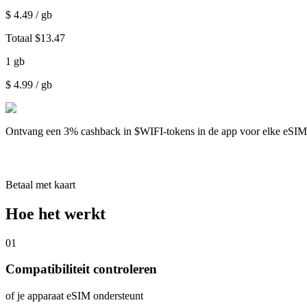
$
4.49
/ gb
Totaal
$
13.47
1
gb
$
4.99
/ gb
Ontvang een
3% cashback
in $WIFI-tokens in de app voor elke eSI
Betaal met kaart
Hoe het werkt
01
Compatibiliteit controleren
of je apparaat eSIM ondersteunt