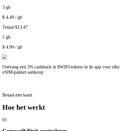
3
gb
$
4.49
/ gb
Totaal
$
13.47
1
gb
$
4.99
/ gb
Ontvang een
3% cashback
in $WIFI-tokens in de app voor elke
eSIM-pakket aankoop
Betaal met kaart
Hoe het werkt
01
Compatibiliteit controleren