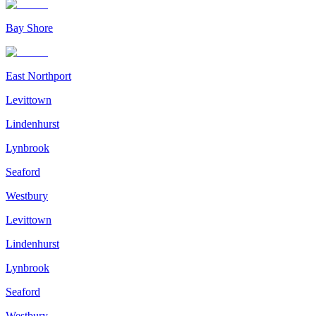
Bay Shore
East Northport
Levittown
Lindenhurst
Lynbrook
Seaford
Westbury
Levittown
Lindenhurst
Lynbrook
Seaford
Westbury