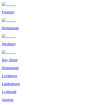
Freeport
Hempstead
Westbury
Bay Shore
Hempstead
Levittown
Lindenhurst
Lynbrook
Seaford