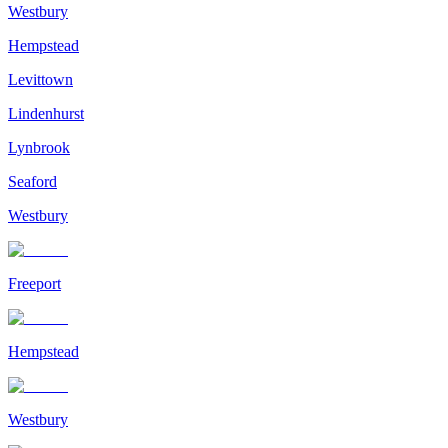
Westbury
Hempstead
Levittown
Lindenhurst
Lynbrook
Seaford
Westbury
Freeport
Hempstead
Westbury