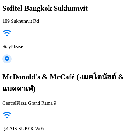
Sofitel Bangkok Sukhumvit
189 Sukhumvit Rd
StayPlease
McDonald's & McCafé (แมคโดนัลด์ &
แมคคาเฟ่)
CentralPlaza Grand Rama 9
.@ AIS SUPER WiFi