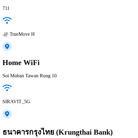
711
.@ TrueMove H
Home WiFi
Soi Muban Tawan Rung 10
SIRAVIT_5G
ธนาคารกรุงไทย (Krungthai Bank)