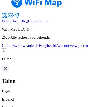
Online kaart
Blog
Helpcentrum
WiFi Map LLC ©
2026
Alle rechten voorbehouden
Gebruiksvoorwaarden
Privacybeleid
Account verwijderen
Dutch
Talen
English
Español