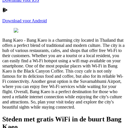
Download voor iOS
Download voor Android
Bang Kaeo
-
Bang Kaeo is a charming city located in Thailand that
offers a perfect blend of traditional and modern culture. The city is a
hub of various restaurants, cafes, and shops that offer free Wi-Fi to
their customers. Whether you are a tourist or a local resident, you
can easily find a Wi-Fi hotspot using a wifi map available on your
smartphone. One of the most popular places with Wi-Fi in Bang
Kaeo is the Black Canyon Coffee. This cozy cafe is not only
famous for its delicious food and coffee, but also for its reliable Wi-
Fi connectivity. Another great option is the Suvarnabhumi Airport,
where you can enjoy free Wi-Fi services while waiting for your
flight. Overall, Bang Kaeo is a perfect destination for those who
need a reliable internet connection while enjoying the city's culture
and attractions. So, plan your visit today and explore the city's
beautiful sights while staying connected.
Steden met gratis WiFi in de buurt Bang
Kaeo