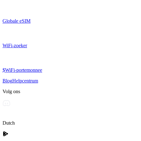
Globale eSIM
WiFi-zoeker
$WiFi-portemonnee
Blog
Helpcentrum
Volg ons
Dutch