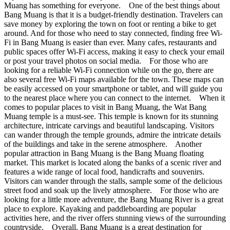
Muang has something for everyone. One of the best things about
Bang Muang is that it is a budget-friendly destination. Travelers can
save money by exploring the town on foot or renting a bike to get
around. And for those who need to stay connected, finding free Wi-
Fi in Bang Muang is easier than ever. Many cafes, restaurants and
public spaces offer Wi-Fi access, making it easy to check your email
or post your travel photos on social media. For those who are
looking for a reliable Wi-Fi connection while on the go, there are
also several free Wi-Fi maps available for the town. These maps can
be easily accessed on your smartphone or tablet, and will guide you
to the nearest place where you can connect to the internet. When it
comes to popular places to visit in Bang Muang, the Wat Bang
Muang temple is a must-see. This temple is known for its stunning
architecture, intricate carvings and beautiful landscaping. Visitors
can wander through the temple grounds, admire the intricate details
of the buildings and take in the serene atmosphere. Another
popular attraction in Bang Muang is the Bang Muang floating
market. This market is located along the banks of a scenic river and
features a wide range of local food, handicrafts and souvenirs.
Visitors can wander through the stalls, sample some of the delicious
street food and soak up the lively atmosphere. For those who are
looking for a little more adventure, the Bang Muang River is a great
place to explore. Kayaking and paddleboarding are popular
activities here, and the river offers stunning views of the surrounding
countryside. Overall, Bang Muang is a great destination for