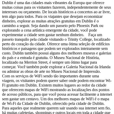
Dublin é uma das cidades mais vibrantes da Europa que oferece
muitas coisas para os visitantes fazerem, independentemente de seus
interesses ou orçamento. De locais históricos a concertos ao ar livre,
tem algo para todos. Para os viajantes que desejam economizar
dinheiro, explorar as muitas atrações gratuitas em Dublin é o
caminho a seguir. Seja dando um passeio pelo Phoenix Park ou
explorando a cena artística emergente da cidade, você pode
experimentar a cidade sem gastar nenhum dinheiro. Faça um
passeio tranquilo pela cidade visitando o Trinity College, localizado
perto do coração da cidade. Oferece uma ótima seleção de edifícios
históricos e paisagens que podem ser explorados inteiramente sem
custo. Dublin também possui alguns dos melhores museus e galerias
do país e a entrada é gratuita. O Museu Nacional de História,
localizado na Merrion Street, é sempre um ótimo lugar para
começar. Você também pode explorar a Galeria Nacional da Irlanda
ou admirar as obras de arte no Museu Nacional de Impressão.
Com os serviços de WiFi sendo tão importantes durante uma
viagem, os visitantes podem querer saber onde podem encontrar Wi-
Fi gratuito em Dublin. Existem muitos lugares ao redor da cidade
que oferecem mapas de WiFi mostrando as localizações dos pontos
de acesso públicos, para que você possa acessar facilmente a internet
sem gastar um centavo. Um dos melhores mapas de WiFi é o mapa
de Wi-Fi da Cidade de Dublin, oferecido pela cidade de Dublin.
Para aqueles que realmente querem sair usando sua internet sem fio,
há muitas cafeterias, shoppings e outros locais em toda a cidade que