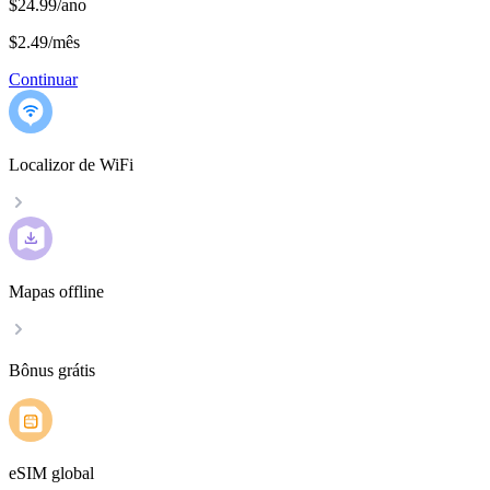
$24.99/ano
$2.49
/
mês
Continuar
Localizor de WiFi
Mapas offline
Bônus grátis
eSIM global