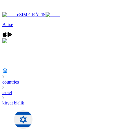
eSIM GRÁTIS
Baixe
countries
israel
kiryat bialik