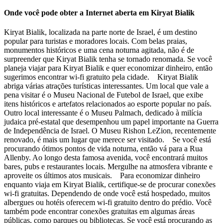
Onde você pode obter a Internet aberta em Kiryat Bialik
Kiryat Bialik, localizada na parte norte de Israel, é um destino
popular para turistas e moradores locais. Com belas praias,
monumentos históricos e uma cena noturna agitada, não é de
surpreender que Kiryat Bialik tenha se tornado renomada. Se você
planeja viajar para Kiryat Bialik e quer economizar dinheiro, então
sugerimos encontrar wi-fi gratuito pela cidade. Kiryat Bialik
abriga várias atrações turísticas interessantes. Um local que vale a
pena visitar é o Museu Nacional de Futebol de Israel, que exibe
itens históricos e artefatos relacionados ao esporte popular no país.
Outro local interessante é o Museu Palmach, dedicado à milícia
judaica pré-estatal que desempenhou um papel importante na Guerra
de Independência de Israel. O Museu Rishon LeZion, recentemente
renovado, é mais um lugar que merece ser visitado. Se você está
procurando ótimos pontos de vida noturna, então vá para a Rua
Allenby. Ao longo desta famosa avenida, você encontrará muitos
bares, pubs e restaurantes locais. Mergulhe na atmosfera vibrante e
aproveite os últimos atos musicais. Para economizar dinheiro
enquanto viaja em Kiryat Bialik, certifique-se de procurar conexões
wi-fi gratuitas. Dependendo de onde você está hospedado, muitos
albergues ou hotéis oferecem wi-fi gratuito dentro do prédio. Você
também pode encontrar conexões gratuitas em algumas áreas
públicas, como parques ou bibliotecas. Se você está procurando as