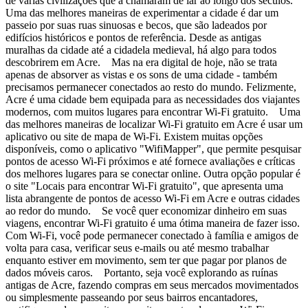
de várias civilizações que a chamaram de lar ao longo dos séculos.
Uma das melhores maneiras de experimentar a cidade é dar um
passeio por suas ruas sinuosas e becos, que são ladeados por
edifícios históricos e pontos de referência. Desde as antigas
muralhas da cidade até a cidadela medieval, há algo para todos
descobrirem em Acre. Mas na era digital de hoje, não se trata
apenas de absorver as vistas e os sons de uma cidade - também
precisamos permanecer conectados ao resto do mundo. Felizmente,
Acre é uma cidade bem equipada para as necessidades dos viajantes
modernos, com muitos lugares para encontrar Wi-Fi gratuito. Uma
das melhores maneiras de localizar Wi-Fi gratuito em Acre é usar um
aplicativo ou site de mapa de Wi-Fi. Existem muitas opções
disponíveis, como o aplicativo "WifiMapper", que permite pesquisar
pontos de acesso Wi-Fi próximos e até fornece avaliações e críticas
dos melhores lugares para se conectar online. Outra opção popular é
o site "Locais para encontrar Wi-Fi gratuito", que apresenta uma
lista abrangente de pontos de acesso Wi-Fi em Acre e outras cidades
ao redor do mundo. Se você quer economizar dinheiro em suas
viagens, encontrar Wi-Fi gratuito é uma ótima maneira de fazer isso.
Com Wi-Fi, você pode permanecer conectado à família e amigos de
volta para casa, verificar seus e-mails ou até mesmo trabalhar
enquanto estiver em movimento, sem ter que pagar por planos de
dados móveis caros. Portanto, seja você explorando as ruínas
antigas de Acre, fazendo compras em seus mercados movimentados
ou simplesmente passeando por seus bairros encantadores,