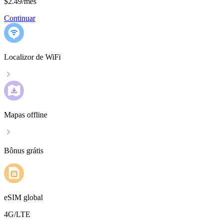
$2.49
/
mês
Continuar
Localizor de WiFi
Mapas offline
Bônus grátis
eSIM global
4G/LTE