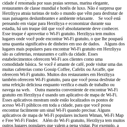
cidade é renomada por suas praias serenas, marina elegante,
restaurantes de classe mundial e hotéis de luxo. Não é surpresa que
Herzliyya atraia turistas de todo o mundo que vêm para desfrutar de
suas paisagens deslumbrantes e ambiente relaxante. Se você está
pensando em viajar para Herzliyya e economizar durante sua
estadia, há um truque útil que você absolutamente deve conhecer.
Esse truque é aproveitar o Wi-Fi gratuito. Herzliyya tem muitos
lugares onde você pode encontrar Wi-Fi gratuito, o que lhe poupará
uma quantia significativa de dinheiro em uso de dados. Alguns dos
lugares mais populares para encontrar Wi-Fi gratuito em Herzliyya
são as cafeterias, restaurantes e cafés da cidade. Esses
estabelecimentos oferecem Wi-Fi aos clientes como uma
comodidade básica. Se você é amante de café, pode visitar uma das
muitas cafeterias como Gossip Coffee, Cafelix ou Arcaffe, que
oferecem Wi-Fi gratuito. Muitos dos restaurantes em Herzliyya
também oferecem Wi-Fi gratuito, para que você possa desfrutar de
uma refeição deliciosa enquanto verifica e-mails de trabalho ou
navega na web. Outra maneira conveniente de encontrar Wi-Fi
gratuito em Herzliyya é usando um aplicativo de mapa de Wi-Fi.
Esses aplicativos mostram onde estão localizados os pontos de
acesso Wi-Fi públicos em toda a cidade, para que você possa
encontrar facilmente um sinal Wi-Fi quando precisar. Alguns
aplicativos de mapa de Wi-Fi populares incluem Wiman, Wi-Fi Map
e Free Wi-Fi Finder. Além do Wi-Fi gratuito, Herzliyya tem muitos
outros lugares populares que valem a pena visitar. Por exemplo, a