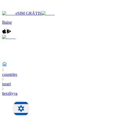
eSIM GRÁTIS
Baixe
countries
israel
herzliyya