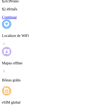
$24.99/ano
$2.49
/
mês
Continuar
Localizor de WiFi
Mapas offline
Bônus grátis
eSIM global