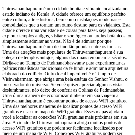
Thiruvananthapuram é uma cidade bonita e vibrante localizada no
estado indiano de Kerala. A cidade oferece um equilíbrio perfeito
entre cultura, arte e história, bem como instalações modernas e
comodidades que a tornam um ótimo destino para os viajantes. Esta
cidade oferece uma variedade de coisas para fazer, seja passear,
explorar templos antigos, visitar o zoológico ou jardins botânicos, ou
simplesmente admirar as vistas. Não é de admirar por que
Thiruvananthapuram é um destino tão popular entre os turistas.
Uma das atrações mais populares de Thiruvananthapuram é sua
coleção de templos antigos, alguns dos quais remontam a séculos.
Dirija-se ao Templo de Padmanabhaswamy para experimentar as
práticas ritualísticas tradicionais da fé hindu e admirar a arquitetura
elaborada do edifício. Outro local imperdível é o Templo de
Vishwakarmam, que abriga uma bela estátua do Senhor Vishnu, o
preservador do universo. Se você quiser apreciar algumas vistas
deslumbrantes, não deixe de conferir as Colinas de Padmanabha.
Uma ótima maneira de economizar dinheiro em sua viagem a
Thiruvananthapuram é encontrar pontos de acesso WiFi gratuitos.
Uma das melhores maneiras de localizar pontos de acesso WiFi
gratuitos é usar um mapa de WiFi gratuito. Esses mapas ajudam
você a localizar as conexões WiFi gratuitas mais próximas em sua
área. A cidade de Thiruvananthapuram abriga muitos pontos de
acesso WiFi gratuitos que podem ser facilmente localizados por
meio de um mapa de WiFi. Conexões WiFi gratuitas podem ser