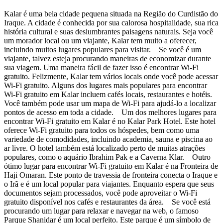
Kalar é uma bela cidade pequena situada na Região do Curdistão do
Iraque. A cidade é conhecida por sua calorosa hospitalidade, sua rica
história cultural e suas deslumbrantes paisagens naturais. Seja você
um morador local ou um viajante, Kalar tem muito a oferecer,
incluindo muitos lugares populares para visitar. Se você é um
viajante, talvez esteja procurando maneiras de economizar durante
sua viagem. Uma maneira fácil de fazer isso é encontrar Wi-Fi
gratuito. Felizmente, Kalar tem vários locais onde você pode acessar
Wi-Fi gratuito. Alguns dos lugares mais populares para encontrar
Wi-Fi gratuito em Kalar incluem cafés locais, restaurantes e hotéis.
Você também pode usar um mapa de Wi-Fi para ajudá-lo a localizar
pontos de acesso em toda a cidade. Um dos melhores lugares para
encontrar Wi-Fi gratuito em Kalar é no Kalar Park Hotel. Este hotel
oferece Wi-Fi gratuito para todos os hóspedes, bem como uma
variedade de comodidades, incluindo academia, sauna e piscina ao
ar livre. O hotel também está localizado perto de muitas atrações
populares, como o aquário Ibrahim Pak e a Caverna Klar. Outro
ótimo lugar para encontrar Wi-Fi gratuito em Kalar é na Fronteira de
Haji Omaran. Este ponto de travessia de fronteira conecta o Iraque e
o Irã e é um local popular para viajantes. Enquanto espera que seus
documentos sejam processados, você pode aproveitar o Wi-Fi
gratuito disponível nos cafés e restaurantes da área. Se você está
procurando um lugar para relaxar e navegar na web, o famoso
Parque Shanidar é um local perfeito. Este parque é um símbolo de