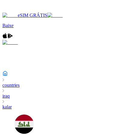
eSIM GRÁTIS
Baixe
countries
iraq
kalar