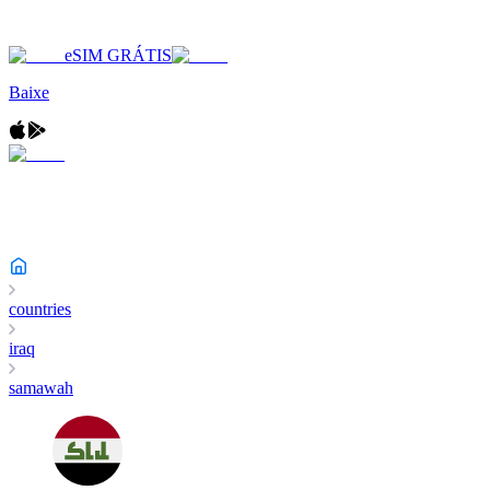
eSIM GRÁTIS
Baixe
countries
iraq
samawah