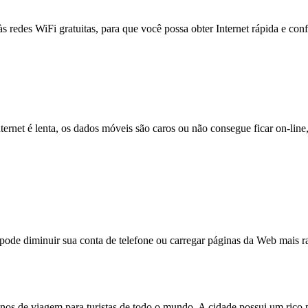
às redes WiFi gratuitas, para que você possa obter Internet rápida e con
nternet é lenta, os dados móveis são caros ou não consegue ficar on-lin
e diminuir sua conta de telefone ou carregar páginas da Web mais ra
s de viagem para turistas de todo o mundo. A cidade possui um rico pat