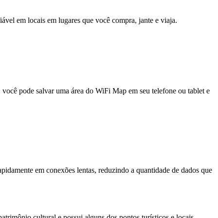
fiável em locais em lugares que você compra, jante e viaja.
e, você pode salvar uma área do WiFi Map em seu telefone ou tablet e
pidamente em conexões lentas, reduzindo a quantidade de dados que
rimônio cultural e possui alguns dos pontos turísticos e locais