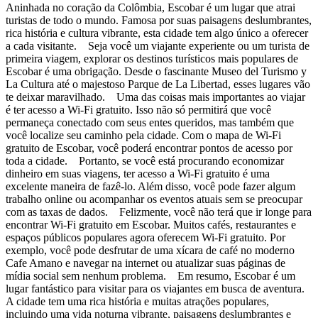
Aninhada no coração da Colômbia, Escobar é um lugar que atrai
turistas de todo o mundo. Famosa por suas paisagens deslumbrantes,
rica história e cultura vibrante, esta cidade tem algo único a oferecer
a cada visitante. Seja você um viajante experiente ou um turista de
primeira viagem, explorar os destinos turísticos mais populares de
Escobar é uma obrigação. Desde o fascinante Museo del Turismo y
La Cultura até o majestoso Parque de La Libertad, esses lugares vão
te deixar maravilhado. Uma das coisas mais importantes ao viajar
é ter acesso a Wi-Fi gratuito. Isso não só permitirá que você
permaneça conectado com seus entes queridos, mas também que
você localize seu caminho pela cidade. Com o mapa de Wi-Fi
gratuito de Escobar, você poderá encontrar pontos de acesso por
toda a cidade. Portanto, se você está procurando economizar
dinheiro em suas viagens, ter acesso a Wi-Fi gratuito é uma
excelente maneira de fazê-lo. Além disso, você pode fazer algum
trabalho online ou acompanhar os eventos atuais sem se preocupar
com as taxas de dados. Felizmente, você não terá que ir longe para
encontrar Wi-Fi gratuito em Escobar. Muitos cafés, restaurantes e
espaços públicos populares agora oferecem Wi-Fi gratuito. Por
exemplo, você pode desfrutar de uma xícara de café no moderno
Cafe Amano e navegar na internet ou atualizar suas páginas de
mídia social sem nenhum problema. Em resumo, Escobar é um
lugar fantástico para visitar para os viajantes em busca de aventura.
A cidade tem uma rica história e muitas atrações populares,
incluindo uma vida noturna vibrante, paisagens deslumbrantes e