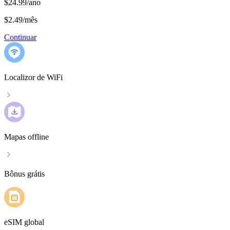
$24.99/ano
$2.49
/
mês
Continuar
Localizor de WiFi
Mapas offline
Bônus grátis
eSIM global