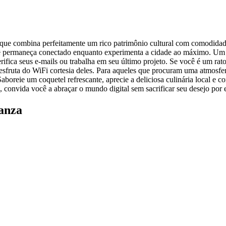
 que combina perfeitamente um rico patrimônio cultural com comodidad
ocê permaneça conectado enquanto experimenta a cidade ao máximo. Um
ifica seus e-mails ou trabalha em seu último projeto. Se você é um rato 
desfruta do WiFi cortesia deles. Para aqueles que procuram uma atmosf
 Saboreie um coquetel refrescante, aprecie a deliciosa culinária local e 
 convida você a abraçar o mundo digital sem sacrificar seu desejo por e
anza