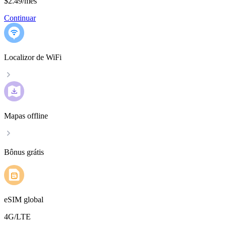
$2.49
/
mês
Continuar
Localizor de WiFi
Mapas offline
Bônus grátis
eSIM global
4G/LTE