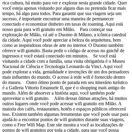
rica cultura, há muito para ver e explorar nesta grande cidade. Quer
você esteja apenas visitando por alguns dias ou pretenda ficar mais
tempo, há algo para todos. Para garantir que sua viagem seja um
sucesso, é importante encontrar uma maneira de permanecer
conectado e economizar dinheiro em taxas de roaming. Aqui está
nosso guia para wifi gratuito em Milão. Para começar sua
exploração de Milão, vá até o Duomo di Milano, a icônica catedral
da cidade. Aqui você pode apreciar a beleza da arquitetura, bem
como as inspiradoras obras de arte no interior. O Duomo também
oferece wifi gratuito. Basta pedir o código de acesso no guichê de
ingressos e você estará conectado em minutos. Se você está
visitando a cidade com a família, uma visita obrigatória é o Museu
Nacional de Ciência e Tecnologia Leonardo da Vinci. Aqui você
pode explorar a vida, genialidade e invenções de um dos pensadores
mais influentes do mundo. O acesso à rede wifi é fornecido dentro
do museu. Outro ótimo ponto de parada em seu itinerário turístico
é a Galleria Vittorio Emanuele II, que é o shopping mais antigo do
mundo. Além de absorver a história aqui, você também pode
aproveitar o wifi gratuito. Além dessas ótimas atrações, há muitos
outros lugares onde você pode acessar wifi gratuito em Milão. A
maioria dos cafés, restaurantes, hotéis e espaços públicos oferecerá
isso. Existem também algumas ferramentas que você pode usar para
ajudá-lo a encontrar pontos de wifi gratuitos durante suas viagens,
como o Free Wifi Map. Este site mostra a você as localizações de
pontos de wifi gratuitos por toda a cidade, para que você possa