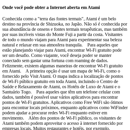
Onde você pode obter a Internet aberta em Atami
Conhecida como a "terra das fontes termais", Atami é um belo
destino na província de Shizuoka, no Japão. Não só é conhecida por
sua abundância de onsens e fontes termais terapêuticas, mas também
por suas incríveis vistas do Monte Fuji a partir da costa. Visitantes
de todo o mundo viajam para Atami para experimentar sua beleza
natural e relaxar em sua atmosfera tranquila. Para aqueles que
estão planejando viajar para Atami, encontrar Wi-Fi gratuito pode
ser um desafio. Como viajante, você deseja poder se manter
conectado sem gastar uma fortuna com roaming de dados.
Felizmente, existem algumas maneiras de encontrar Wi-Fi gratuito
em Atami. A primeira opção é usar um mapa de Wi-Fi, como o
fornecido pelo Visit Atami. O mapa indica a localização de pontos
de Wi-Fi público gratuito em toda Atami, incluindo o Centro de
Saúde e Relaxamento de Atami, os Hotéis de Luxo de Atami e o
Santuário Togo. Para aqueles que têm um telefone celular com
dados, também é possível usar vários aplicativos para encontrar
pontos de Wi-Fi gratuitos. Aplicativos como Free WiFi são ótimos
para encontrar locais próximos, enquanto aplicativos como WiFinder
podem ajudar a procurar redes Wi-Fi enquanto estiver em
movimento. Além dos pontos de Wi-Fi público, os visitantes de
Atami também podem aproveitar o acesso à internet fornecido por
empresas locais. Muitos restaurantes e hotéis, por exemplo,