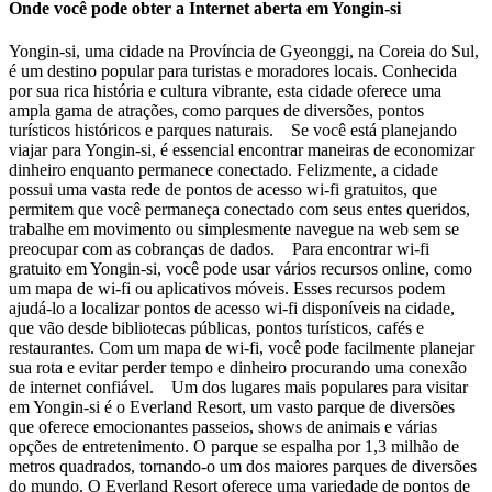
Onde você pode obter a Internet aberta em Yongin-si
Yongin-si, uma cidade na Província de Gyeonggi, na Coreia do Sul,
é um destino popular para turistas e moradores locais. Conhecida
por sua rica história e cultura vibrante, esta cidade oferece uma
ampla gama de atrações, como parques de diversões, pontos
turísticos históricos e parques naturais. Se você está planejando
viajar para Yongin-si, é essencial encontrar maneiras de economizar
dinheiro enquanto permanece conectado. Felizmente, a cidade
possui uma vasta rede de pontos de acesso wi-fi gratuitos, que
permitem que você permaneça conectado com seus entes queridos,
trabalhe em movimento ou simplesmente navegue na web sem se
preocupar com as cobranças de dados. Para encontrar wi-fi
gratuito em Yongin-si, você pode usar vários recursos online, como
um mapa de wi-fi ou aplicativos móveis. Esses recursos podem
ajudá-lo a localizar pontos de acesso wi-fi disponíveis na cidade,
que vão desde bibliotecas públicas, pontos turísticos, cafés e
restaurantes. Com um mapa de wi-fi, você pode facilmente planejar
sua rota e evitar perder tempo e dinheiro procurando uma conexão
de internet confiável. Um dos lugares mais populares para visitar
em Yongin-si é o Everland Resort, um vasto parque de diversões
que oferece emocionantes passeios, shows de animais e várias
opções de entretenimento. O parque se espalha por 1,3 milhão de
metros quadrados, tornando-o um dos maiores parques de diversões
do mundo. O Everland Resort oferece uma variedade de pontos de