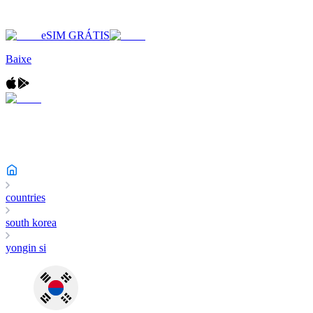
eSIM GRÁTIS
Baixe
countries
south korea
yongin si