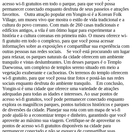
acesso wi-fi gratuitos em todo o parque, para que você possa
permanecer conectado enquanto desfruta de seus passeios e atrações
favoritos. Outra atração popular em Yongin-si é a Korean Folk
Village, um museu vivo que mostra o estilo de vida tradicional e a
cultura do povo coreano. Com mais de 260 casas tradicionais e
edifícios antigos, a vila é um ótimo lugar para experimentar a
história e a cultura coreanas em primeira mão. O museu oferece wi-
fi gratuito em todo o complexo, para que você possa acessar
informações sobre as exposições e compartilhar sua experiência com
outras pessoas nas redes sociais. Se você está procurando um lugar
para relaxar, os parques naturais da cidade oferecem um ambiente
tranquilo e vistas deslumbrantes. Um desses parques é o Templo
Daewonsa, um complexo de templos sereno situado em meio a
vegetação exuberante e cachoeiras. Os terrenos do templo oferecem
wi-fi gratuito, para que você possa tirar fotos e postá-las nas redes
sociais enquanto desfruta do ambiente tranquilo. Em conclusão,
Yongin-si é uma cidade que oferece uma variedade de atrações
adequadas para todas as idades e interesses. Ao usar pontos de
acesso wi-fi gratuitos, você pode permanecer conectado enquanto
explora os magníficos parques, pontos turísticos históricos e parques
de diversões da cidade. Planejar sua rota com um mapa de wi-fi
pode ajudá-lo a economizar tempo e dinheiro, garantindo que você
aproveite ao máximo sua viagem. Certifique-se de aproveitar os
pontos de acesso wi-fi gratuitos disponíveis na cidade para
permanecer conectado e não se esqueça de compartilhar suas