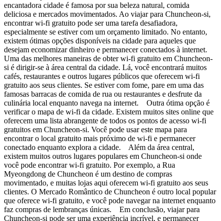
encantadora cidade é famosa por sua beleza natural, comida
deliciosa e mercados movimentados. Ao viajar para Chuncheon-si,
encontrar wi-fi gratuito pode ser uma tarefa desafiadora,
especialmente se estiver com um orçamento limitado. No entanto,
existem ótimas opções disponíveis na cidade para aqueles que
desejam economizar dinheiro e permanecer conectados à internet.
Uma das melhores maneiras de obter wi-fi gratuito em Chuncheon-
si é dirigir-se à área central da cidade. Lá, você encontrará muitos
cafés, restaurantes e outros lugares públicos que oferecem wi-fi
gratuito aos seus clientes. Se estiver com fome, pare em uma das
famosas barracas de comida de rua ou restaurantes e desfrute da
culinária local enquanto navega na internet. Outra ótima opção é
verificar o mapa de wi-fi da cidade. Existem muitos sites online que
oferecem uma lista abrangente de todos os pontos de acesso wi-fi
gratuitos em Chuncheon-si. Você pode usar este mapa para
encontrar o local gratuito mais próximo de wi-fi e permanecer
conectado enquanto explora a cidade. Além da área central,
existem muitos outros lugares populares em Chuncheon-si onde
você pode encontrar wi-fi gratuito. Por exemplo, a Rua
Myeongdong de Chuncheon é um destino de compras
movimentado, e muitas lojas aqui oferecem wi-fi gratuito aos seus
clientes. O Mercado Romântico de Chuncheon é outro local popular
que oferece wi-fi gratuito, e você pode navegar na internet enquanto
faz compras de lembranças únicas. Em conclusão, viajar para
Chuncheon-si pode ser uma experiência incrível, e permanecer