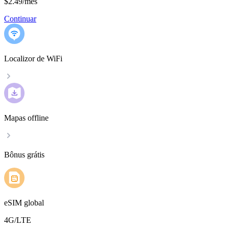
$2.49
/
mês
Continuar
Localizor de WiFi
Mapas offline
Bônus grátis
eSIM global
4G/LTE