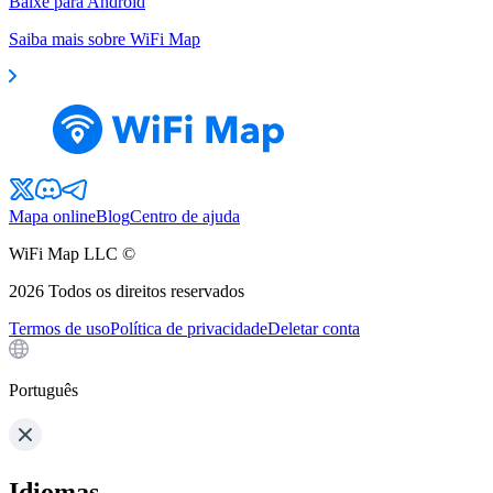
Baixe para Android
Saiba mais sobre WiFi Map
Mapa online
Blog
Centro de ajuda
WiFi Map LLC ©
2026
Todos os direitos reservados
Termos de uso
Política de privacidade
Deletar conta
Português
Idiomas