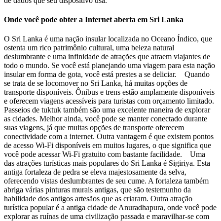
de dados que seu dispositivo usa.
Onde você pode obter a Internet aberta em Sri Lanka
O Sri Lanka é uma nação insular localizada no Oceano Índico, que
ostenta um rico patrimônio cultural, uma beleza natural
deslumbrante e uma infinidade de atrações que atraem viajantes de
todo o mundo. Se você está planejando uma viagem para esta nação
insular em forma de gota, você está prestes a se deliciar. Quando
se trata de se locomover no Sri Lanka, há muitas opções de
transporte disponíveis. Ônibus e trens estão amplamente disponíveis
e oferecem viagens acessíveis para turistas com orçamento limitado.
Passeios de tuktuk também são uma excelente maneira de explorar
as cidades. Melhor ainda, você pode se manter conectado durante
suas viagens, já que muitas opções de transporte oferecem
conectividade com a internet. Outra vantagem é que existem pontos
de acesso Wi-Fi disponíveis em muitos lugares, o que significa que
você pode acessar Wi-Fi gratuito com bastante facilidade. Uma
das atrações turísticas mais populares do Sri Lanka é Sigiriya. Esta
antiga fortaleza de pedra se eleva majestosamente da selva,
oferecendo vistas deslumbrantes de seu cume. A fortaleza também
abriga várias pinturas murais antigas, que são testemunho da
habilidade dos antigos artesãos que as criaram. Outra atração
turística popular é a antiga cidade de Anuradhapura, onde você pode
explorar as ruínas de uma civilização passada e maravilhar-se com