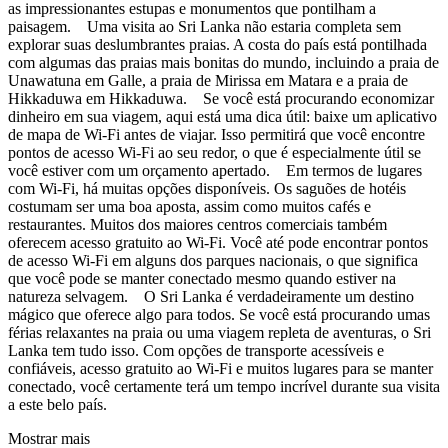
as impressionantes estupas e monumentos que pontilham a
paisagem. Uma visita ao Sri Lanka não estaria completa sem
explorar suas deslumbrantes praias. A costa do país está pontilhada
com algumas das praias mais bonitas do mundo, incluindo a praia de
Unawatuna em Galle, a praia de Mirissa em Matara e a praia de
Hikkaduwa em Hikkaduwa. Se você está procurando economizar
dinheiro em sua viagem, aqui está uma dica útil: baixe um aplicativo
de mapa de Wi-Fi antes de viajar. Isso permitirá que você encontre
pontos de acesso Wi-Fi ao seu redor, o que é especialmente útil se
você estiver com um orçamento apertado. Em termos de lugares
com Wi-Fi, há muitas opções disponíveis. Os saguões de hotéis
costumam ser uma boa aposta, assim como muitos cafés e
restaurantes. Muitos dos maiores centros comerciais também
oferecem acesso gratuito ao Wi-Fi. Você até pode encontrar pontos
de acesso Wi-Fi em alguns dos parques nacionais, o que significa
que você pode se manter conectado mesmo quando estiver na
natureza selvagem. O Sri Lanka é verdadeiramente um destino
mágico que oferece algo para todos. Se você está procurando umas
férias relaxantes na praia ou uma viagem repleta de aventuras, o Sri
Lanka tem tudo isso. Com opções de transporte acessíveis e
confiáveis, acesso gratuito ao Wi-Fi e muitos lugares para se manter
conectado, você certamente terá um tempo incrível durante sua visita
a este belo país.
Mostrar mais