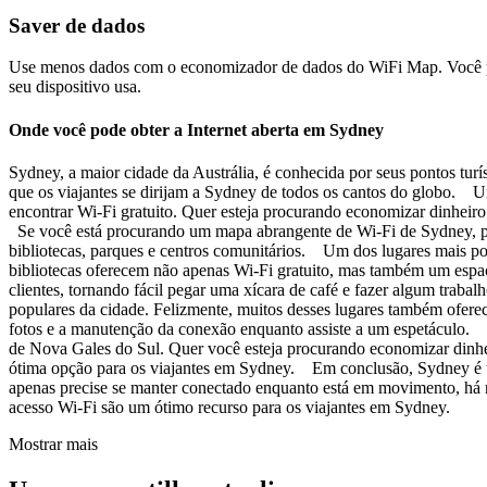
Saver de dados
Use menos dados com o economizador de dados do WiFi Map. Você pod
seu dispositivo usa.
Onde você pode obter a Internet aberta em Sydney
Sydney, a maior cidade da Austrália, é conhecida por seus pontos turís
que os viajantes se dirijam a Sydney de todos os cantos do globo. U
encontrar Wi-Fi gratuito. Quer esteja procurando economizar dinheir
Se você está procurando um mapa abrangente de Wi-Fi de Sydney, pode
bibliotecas, parques e centros comunitários. Um dos lugares mais pop
bibliotecas oferecem não apenas Wi-Fi gratuito, mas também um espaço
clientes, tornando fácil pegar uma xícara de café e fazer algum tra
populares da cidade. Felizmente, muitos desses lugares também ofere
fotos e a manutenção da conexão enquanto assiste a um espetáculo. 
de Nova Gales do Sul. Quer você esteja procurando economizar dinhei
ótima opção para os viajantes em Sydney. Em conclusão, Sydney é um
apenas precise se manter conectado enquanto está em movimento, há mu
acesso Wi-Fi são um ótimo recurso para os viajantes em Sydney.
Mostrar mais