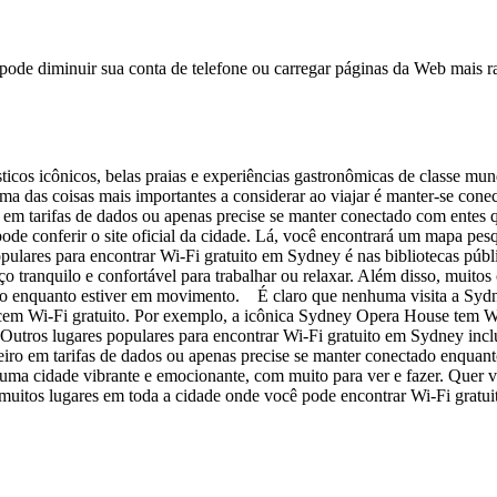
e diminuir sua conta de telefone ou carregar páginas da Web mais ra
ticos icônicos, belas praias e experiências gastronômicas de classe mun
ma das coisas mais importantes a considerar ao viajar é manter-se con
o em tarifas de dados ou apenas precise se manter conectado com entes
 conferir o site oficial da cidade. Lá, você encontrará um mapa pesq
ulares para encontrar Wi-Fi gratuito em Sydney é nas bibliotecas públ
 tranquilo e confortável para trabalhar ou relaxar. Além disso, muitos
balho enquanto estiver em movimento. É claro que nenhuma visita a Syd
cem Wi-Fi gratuito. Por exemplo, a icônica Sydney Opera House tem Wi-
Outros lugares populares para encontrar Wi-Fi gratuito em Sydney incl
ro em tarifas de dados ou apenas precise se manter conectado enquanto
a cidade vibrante e emocionante, com muito para ver e fazer. Quer vo
itos lugares em toda a cidade onde você pode encontrar Wi-Fi gratuito