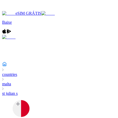
eSIM GRÁTIS
Baixe
countries
malta
st julian s