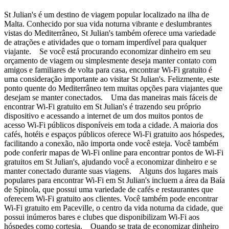
St Julian's é um destino de viagem popular localizado na ilha de
Malta. Conhecido por sua vida noturna vibrante e deslumbrantes
vistas do Mediterrâneo, St Julian's também oferece uma variedade
de atrações e atividades que o tornam imperdível para qualquer
viajante. Se você está procurando economizar dinheiro em seu
orçamento de viagem ou simplesmente deseja manter contato com
amigos e familiares de volta para casa, encontrar Wi-Fi gratuito é
uma consideração importante ao visitar St Julian's. Felizmente, este
ponto quente do Mediterrâneo tem muitas opções para viajantes que
desejam se manter conectados. Uma das maneiras mais fáceis de
encontrar Wi-Fi gratuito em St Julian's é trazendo seu próprio
dispositivo e acessando a internet de um dos muitos pontos de
acesso Wi-Fi públicos disponíveis em toda a cidade. A maioria dos
cafés, hotéis e espaços públicos oferece Wi-Fi gratuito aos hóspedes,
facilitando a conexão, não importa onde você esteja. Você também
pode conferir mapas de Wi-Fi online para encontrar pontos de Wi-Fi
gratuitos em St Julian's, ajudando você a economizar dinheiro e se
manter conectado durante suas viagens. Alguns dos lugares mais
populares para encontrar Wi-Fi em St Julian's incluem a área da Baía
de Spinola, que possui uma variedade de cafés e restaurantes que
oferecem Wi-Fi gratuito aos clientes. Você também pode encontrar
Wi-Fi gratuito em Paceville, o centro da vida noturna da cidade, que
possui inúmeros bares e clubes que disponibilizam Wi-Fi aos
hóspedes como cortesia. Quando se trata de economizar dinheiro