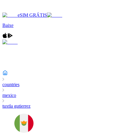
eSIM GRÁTIS
Baixe
countries
mexico
tuxtla gutierrez