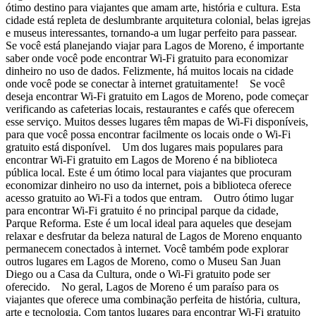
ótimo destino para viajantes que amam arte, história e cultura. Esta
cidade está repleta de deslumbrante arquitetura colonial, belas igrejas
e museus interessantes, tornando-a um lugar perfeito para passear.
Se você está planejando viajar para Lagos de Moreno, é importante
saber onde você pode encontrar Wi-Fi gratuito para economizar
dinheiro no uso de dados. Felizmente, há muitos locais na cidade
onde você pode se conectar à internet gratuitamente! Se você
deseja encontrar Wi-Fi gratuito em Lagos de Moreno, pode começar
verificando as cafeterias locais, restaurantes e cafés que oferecem
esse serviço. Muitos desses lugares têm mapas de Wi-Fi disponíveis,
para que você possa encontrar facilmente os locais onde o Wi-Fi
gratuito está disponível. Um dos lugares mais populares para
encontrar Wi-Fi gratuito em Lagos de Moreno é na biblioteca
pública local. Este é um ótimo local para viajantes que procuram
economizar dinheiro no uso da internet, pois a biblioteca oferece
acesso gratuito ao Wi-Fi a todos que entram. Outro ótimo lugar
para encontrar Wi-Fi gratuito é no principal parque da cidade,
Parque Reforma. Este é um local ideal para aqueles que desejam
relaxar e desfrutar da beleza natural de Lagos de Moreno enquanto
permanecem conectados à internet. Você também pode explorar
outros lugares em Lagos de Moreno, como o Museu San Juan
Diego ou a Casa da Cultura, onde o Wi-Fi gratuito pode ser
oferecido. No geral, Lagos de Moreno é um paraíso para os
viajantes que oferece uma combinação perfeita de história, cultura,
arte e tecnologia. Com tantos lugares para encontrar Wi-Fi gratuito