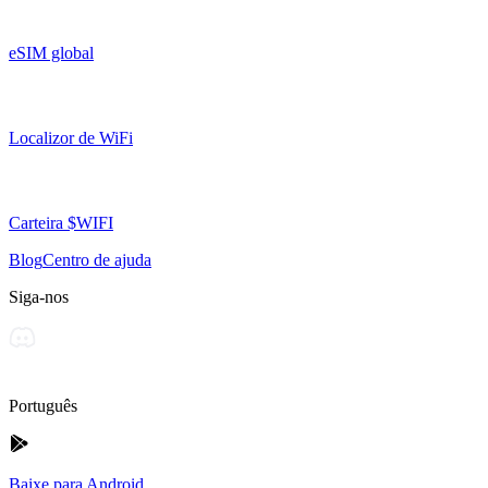
eSIM global
Localizor de WiFi
Carteira $WIFI
Blog
Centro de ajuda
Siga-nos
Português
Baixe para Android