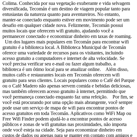
Colima. Conhecida por sua vegetação exuberante e vida selvagem
diversificada, Tecomán é um destino de viagem popular tanto para
entusiastas da natureza quanto para aventureiros. No entanto,
manter-se conectado enquanto estiver em movimento pode ser um
desafio em qualquer cidade nova. Felizmente, Tecomán possui
muitos locais que oferecem wifi gratuito, ajudando você a
permanecer conectado e economizar dinheiro em taxas de roaming.
Um dos lugares mais populares em Tecomán para encontrar wifi
gratuito é a biblioteca local. A Biblioteca Municipal de Tecomán
oferece uma variedade de recursos para os visitantes, incluindo
acesso gratuito a computadores e internet de alta velocidade. Se
você precisa verificar seu e-mail ou fazer algum trabalho, a
biblioteca é um ótimo local para se atualizar online. Além disso,
muitos cafés e restaurantes locais em Tecomán oferecem wifi
gratuito para seus clientes. Locais populares como o Café del Parque
ou o Café Madero não apenas servem comida e bebidas deliciosas,
mas também oferecem acesso gratuito à internet, permitindo que
você permaneça conectado enquanto faz uma refeição. Por fim, se
você está procurando por uma opção mais abrangente, você sempre
pode usar um serviço de mapa de wifi para encontrar pontos de
acesso gratuitos em toda Tecomán. Aplicativos como WiFi Map ou
Free Wifi Finder podem ajudá-lo a encontrar pontos de acesso
públicos e zonas de wifi gratuitas nas proximidades, não importa
onde você esteja na cidade. Seja para economizar dinheiro em
custos de dados ou apenas para se manter em contato com amigos e