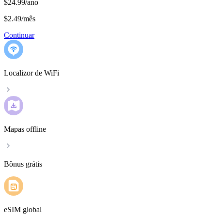
$24.99/ano
$2.49
/
mês
Continuar
Localizor de WiFi
Mapas offline
Bônus grátis
eSIM global