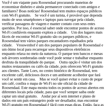
Você é um viajante para Roosendaal procurando maneiras de
economizar dinheiro e ainda permanecer conectado com amigos e
familiares? Boas notícias! Roosendaal tem muitos espaços públicos
com Wi-Fi gratuito. Se você é um turista, é provável que dependa
muito de seus smartphones e laptops para navegar pela cidade,
verificar passagens de viagem e manter contato com seus entes
queridos. Por isso, é essencial saber onde encontrar pontos de acesso
Wi-Fi confiáveis enquanto explora a cidade. Um dos lugares mais
fáceis de encontrar Wi-Fi gratuito são os parques públicos, e
Roosendaal tem vários parques encantadores espalhados pela
cidade. Vrouwenhof é um dos parques populares de Roosendaal e
um ótimo local para recarregar seus dispositivos eletrônicos
enquanto relaxa no meio da natureza. O parque tem bancos e mesas
sob árvores sombreadas onde você pode sentar e trabalhar enquanto
desfruta da tranquilidade do parque. Outra opção é visitar um dos
muitos restaurantes ou cafés da cidade, pois oferecem Wi-Fi gratuito
aos clientes. Tante Loes, no centro histórico de Roosendaal, tem
excelente café, deliciosos doces e um ambiente acolhedor que fará
você se sentir em casa. Mas se você quiser evitar o custo de pegar
um café, confira o mapa de Wi-Fi no site oficial da cidade de
Roosendaal. Este mapa mostra todos os pontos de acesso abertos em
diferentes locais pela cidade, para que você sempre saiba onde
captar um sinal gratuito. Andar por aí sem internet e plano de
dados em um país estrangeiro pode ser desafiador, mas encontrar
Wi-Fi gratuito em Roosendaal é fácil com essas dicas. Então, faça as