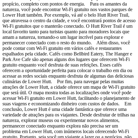
propício, completo com pontos de energia. Para os amantes da
natureza, você pode encontrar Wi-Fi gratuito nos vastos parques de
Lower Hutt também. Por exemplo, vá até o belo Hutt River Trail,
que atravessa o centro da cidade, e você encontrará pontos de acesso
Wi-Fi gratuitos que o manterão conectado. O Hutt River Trail é um
local favorito tanto para turistas quanto para moradores locais que
amam a natureza, tornando-o um lugar incrível para explorar e
permanecer conectado com o resto do mundo. Além disso, você
pode contar com Wi-Fi gratuito em vários cafés e restaurantes
espalhados pela cidade. Cafés como Bellbird Eatery, The Hanger e
Park Ave Cafe são apenas alguns dos lugares que oferecem Wi-Fi
gratuito enquanto você desfruta de suas refeições. Esses cafés
oferecem a oportunidade perfeita para colocar o trabalho em dia ou
acessar as redes sociais enquanto desfruta de algumas das deliciosas
culinárias de Lower Hutt. Por fim, para navegar pelas muitas
atrações de Lower Hutt, a cidade oferece um mapa de Wi-Fi gratuito
que será útil. O mapa mostra todas as localizações onde você pode
acessar Wi-Fi gratuito em Lower Hutt, facilitando o planejamento de
suas viagens e economizando dinheiro com custos de dados. Em
conclusão, Lower Hutt é uma cidade fantástica que oferece uma
variedade de atrações para os viajantes. Desde desfrutar de trilhas na
natureza, explorar museus ou experimentar novos alimentos,
permanecer conectado enquanto explora não precisa ser um
problema em Lower Hutt, com inúmeros locais oferecendo Wi-Fi
gratuito. Portanto, seja você um viajante a lazer ou a negócios, não