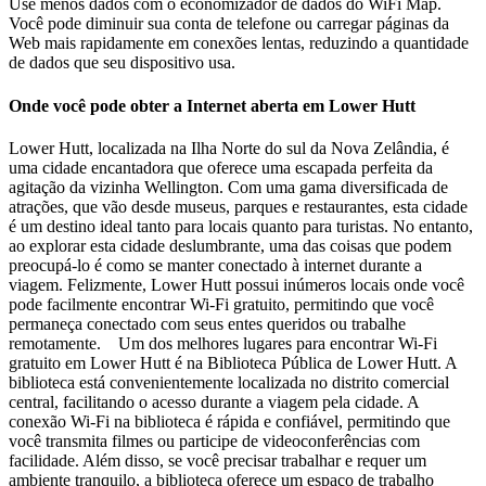
Use menos dados com o economizador de dados do WiFi Map.
Você pode diminuir sua conta de telefone ou carregar páginas da
Web mais rapidamente em conexões lentas, reduzindo a quantidade
de dados que seu dispositivo usa.
Onde você pode obter a Internet aberta em Lower Hutt
Lower Hutt, localizada na Ilha Norte do sul da Nova Zelândia, é
uma cidade encantadora que oferece uma escapada perfeita da
agitação da vizinha Wellington. Com uma gama diversificada de
atrações, que vão desde museus, parques e restaurantes, esta cidade
é um destino ideal tanto para locais quanto para turistas. No entanto,
ao explorar esta cidade deslumbrante, uma das coisas que podem
preocupá-lo é como se manter conectado à internet durante a
viagem. Felizmente, Lower Hutt possui inúmeros locais onde você
pode facilmente encontrar Wi-Fi gratuito, permitindo que você
permaneça conectado com seus entes queridos ou trabalhe
remotamente. Um dos melhores lugares para encontrar Wi-Fi
gratuito em Lower Hutt é na Biblioteca Pública de Lower Hutt. A
biblioteca está convenientemente localizada no distrito comercial
central, facilitando o acesso durante a viagem pela cidade. A
conexão Wi-Fi na biblioteca é rápida e confiável, permitindo que
você transmita filmes ou participe de videoconferências com
facilidade. Além disso, se você precisar trabalhar e requer um
ambiente tranquilo, a biblioteca oferece um espaço de trabalho