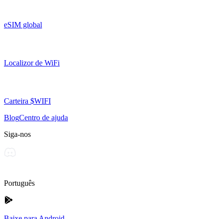
eSIM global
Localizor de WiFi
Carteira $WIFI
Blog
Centro de ajuda
Siga-nos
Português
Baixe para Android