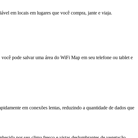
fiável em locais em lugares que você compra, jante e viaja.
e, você pode salvar uma área do WiFi Map em seu telefone ou tablet e
pidamente em conexões lentas, reduzindo a quantidade de dados que
nhecida por seu clima fresco e vistas deslumbrantes de vegetação