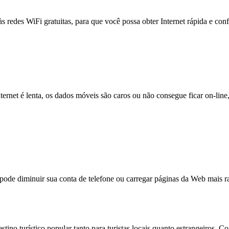
às redes WiFi gratuitas, para que você possa obter Internet rápida e con
nternet é lenta, os dados móveis são caros ou não consegue ficar on-lin
e diminuir sua conta de telefone ou carregar páginas da Web mais ra
no turístico popular tanto para turistas locais quanto estrangeiros. Co