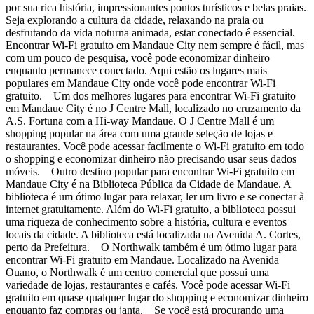
por sua rica história, impressionantes pontos turísticos e belas praias.
Seja explorando a cultura da cidade, relaxando na praia ou
desfrutando da vida noturna animada, estar conectado é essencial.
Encontrar Wi-Fi gratuito em Mandaue City nem sempre é fácil, mas
com um pouco de pesquisa, você pode economizar dinheiro
enquanto permanece conectado. Aqui estão os lugares mais
populares em Mandaue City onde você pode encontrar Wi-Fi
gratuito. Um dos melhores lugares para encontrar Wi-Fi gratuito
em Mandaue City é no J Centre Mall, localizado no cruzamento da
A.S. Fortuna com a Hi-way Mandaue. O J Centre Mall é um
shopping popular na área com uma grande seleção de lojas e
restaurantes. Você pode acessar facilmente o Wi-Fi gratuito em todo
o shopping e economizar dinheiro não precisando usar seus dados
móveis. Outro destino popular para encontrar Wi-Fi gratuito em
Mandaue City é na Biblioteca Pública da Cidade de Mandaue. A
biblioteca é um ótimo lugar para relaxar, ler um livro e se conectar à
internet gratuitamente. Além do Wi-Fi gratuito, a biblioteca possui
uma riqueza de conhecimento sobre a história, cultura e eventos
locais da cidade. A biblioteca está localizada na Avenida A. Cortes,
perto da Prefeitura. O Northwalk também é um ótimo lugar para
encontrar Wi-Fi gratuito em Mandaue. Localizado na Avenida
Ouano, o Northwalk é um centro comercial que possui uma
variedade de lojas, restaurantes e cafés. Você pode acessar Wi-Fi
gratuito em quase qualquer lugar do shopping e economizar dinheiro
enquanto faz compras ou janta. Se você está procurando uma