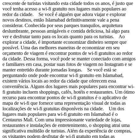
crescente de turistas visitando esta cidade todos os anos, é justo que
você tenha acesso a wi-fi gratuito nos lugares mais populares ao
redor da cidade. Se você é alguém que adora viajar e explorar
novos destinos, então Islamabad definitivamente vale a pena
considerar. Conhecida por seus parques tranquilos, arquitetura
deslumbrante, pessoas amigáveis e comida deliciosa, há algo para
ver e desfrutar tanto para os locais quanto para os turistas. Ao
explorar a cidade, é importante economizar dinheiro sempre que
possível. Uma das melhores maneiras de economizar em seu
orçamento de viagem é encontrar pontos de wi-fi gratuitos ao redor
da cidade. Dessa forma, você pode se manter conectado com amigos
e familiares em casa, postar suas fotos de viagem no Instagram e se
manter entretido durante jornadas longas. Se você está se
perguntando onde pode encontrar wi-fi gratuito em Islamabad,
existem vários locais ao redor da cidade que oferecem essa
conveniência. Alguns dos lugares mais populares para encontrar wi-
fi gratuito incluem shoppings, cafés, hotéis e restaurantes. Um ótimo
recurso para encontrar pontos de wi-fi gratuitos é o aplicativo de
mapa de wi-fi que fornece uma representação visual de todas as
localizações de wi-fi gratuitas disponíveis na cidade. Um dos
lugares mais populares para wi-fi gratuito em Islamabad é o
Centaurus Mall. Com uma impressionante variedade de lojas,
restaurantes e instalações de entretenimento, o shopping atrai uma
significativa multidão de turistas. Além da experiência de compras,
os visitantes podem desfrutar de wi-fi gratuito em todas as