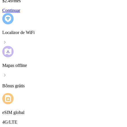
$2.49
/
mês
Continuar
Localizor de WiFi
Mapas offline
Bônus grátis
eSIM global
4G/LTE