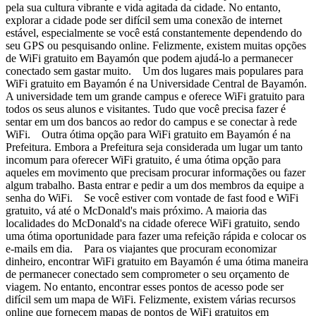
pela sua cultura vibrante e vida agitada da cidade. No entanto,
explorar a cidade pode ser difícil sem uma conexão de internet
estável, especialmente se você está constantemente dependendo do
seu GPS ou pesquisando online. Felizmente, existem muitas opções
de WiFi gratuito em Bayamón que podem ajudá-lo a permanecer
conectado sem gastar muito. Um dos lugares mais populares para
WiFi gratuito em Bayamón é na Universidade Central de Bayamón.
A universidade tem um grande campus e oferece WiFi gratuito para
todos os seus alunos e visitantes. Tudo que você precisa fazer é
sentar em um dos bancos ao redor do campus e se conectar à rede
WiFi. Outra ótima opção para WiFi gratuito em Bayamón é na
Prefeitura. Embora a Prefeitura seja considerada um lugar um tanto
incomum para oferecer WiFi gratuito, é uma ótima opção para
aqueles em movimento que precisam procurar informações ou fazer
algum trabalho. Basta entrar e pedir a um dos membros da equipe a
senha do WiFi. Se você estiver com vontade de fast food e WiFi
gratuito, vá até o McDonald's mais próximo. A maioria das
localidades do McDonald's na cidade oferece WiFi gratuito, sendo
uma ótima oportunidade para fazer uma refeição rápida e colocar os
e-mails em dia. Para os viajantes que procuram economizar
dinheiro, encontrar WiFi gratuito em Bayamón é uma ótima maneira
de permanecer conectado sem comprometer o seu orçamento de
viagem. No entanto, encontrar esses pontos de acesso pode ser
difícil sem um mapa de WiFi. Felizmente, existem várias recursos
online que fornecem mapas de pontos de WiFi gratuitos em