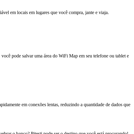
fiável em locais em lugares que você compra, jante e viaja.
e, você pode salvar uma área do WiFi Map em seu telefone ou tablet e
pidamente em conexões lentas, reduzindo a quantidade de dados que
brar o banco? Pitești pode ser o destino que você está procurando!