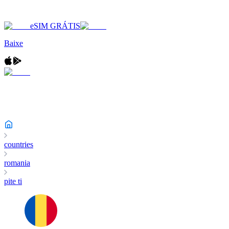
eSIM GRÁTIS
Baixe
countries
romania
pite ti