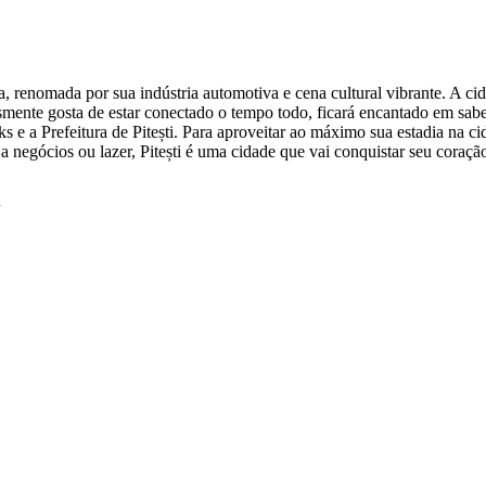
, renomada por sua indústria automotiva e cena cultural vibrante. A ci
ente gosta de estar conectado o tempo todo, ficará encantado em saber 
ks e a Prefeitura de Pitești. Para aproveitar ao máximo sua estadia na 
 a negócios ou lazer, Pitești é uma cidade que vai conquistar seu coraçã
i