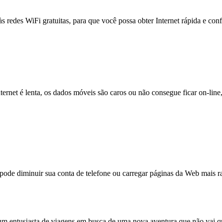
às redes WiFi gratuitas, para que você possa obter Internet rápida e con
nternet é lenta, os dados móveis são caros ou não consegue ficar on-lin
e diminuir sua conta de telefone ou carregar páginas da Web mais ra
 entusiasta de viagens em busca de uma nova aventura que não vai que