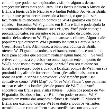
cultural, que podem ser explorados visitando algumas de suas
atrações turísticas mais populares. Esses locais incluem o Museu de
Brăila, a Igreja de São Nicolau e o Jardim Público. Ao visitar Brăila,
é importante permanecer conectado à internet, o que pode ser
facilmente feito encontrando pontos de Wi-Fi gratuitos em toda a
cidade. Encontrar Wi-Fi gratuito em Brăila é fácil e pode ajudá-lo
a economizar dinheiro durante suas viagens. Você pode começar
procurando cafés, restaurantes e bares no centro da cidade, pois
muitos deles oferecem Wi-Fi gratuito aos seus clientes. Alguns cafés
populares que oferecem Wi-Fi gratuito incluem o Caffe&Co e o
Green Hours Cafe. Além disso, a biblioteca pública de Brăila
oferece Wi-Fi gratuito a todos os visitantes, tornando-se um ótimo
local para aqueles que precisam realizar algum trabalho. Se você
estiver com pressa e precisar encontrar rapidamente um ponto de
Wi-Fi, pode usar o recurso "mapa de wi-fi" em seu telefone ou
tablet. Esse recurso pode ajudá-lo a localizar pontos de Wi-Fi em sua
proximidade, além de fornecer informações adicionais, como o
nome da rede, a senha e o provedor. Você também pode usar
aplicativos como "WiFi Map" ou "Free WiFi Finder", que permitem
mapear e salvar as localizações de pontos de Wi-Fi que você
encontrou em Brăila para visitas futuras. Além dos pontos de Wi-
Fi gratuitos listados acima, você também pode encontrar Wi-Fi
gratuito em muitas das atrações turísticas da cidade. O Museu de
Brăila, por exemplo, oferece Wi-Fi gratuito a todos os visitantes,
permitindo que compartilhem suas experiências com amigos e