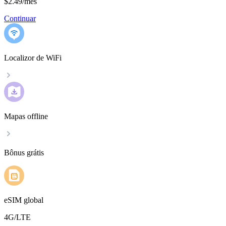
$2.49
/
mês
Continuar
Localizor de WiFi
Mapas offline
Bônus grátis
eSIM global
4G/LTE